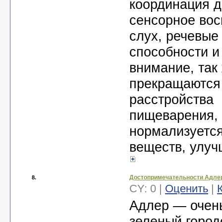
координация д
сенсорное вос
слух, речевые
способности и
внимание, так
прекращаются
расстройства
пищеварения,
нормализуетс
веществ, улуч
Достопримечательности Адле
8.
CY: 0 |
Оценить
|
Адлер — очень
зеленый город