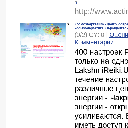
http://www.acti
Космоэнергетика - центр, совр
2.
космоэнергетика. Обращайтесь
(0/2) CY: 0 |
Оцени
Комментарии
400 настроек 
только на одно
LakshmiReiki.
течение настр
различные це
энергии - Чак
энергии - отк
усиливаются.
иметь доступ к