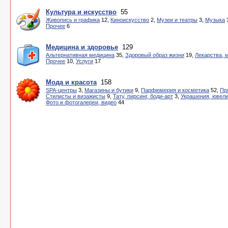
Культура и искусство
55
Живопись и графика
12,
Киноискусство
2,
Музеи и театры
3,
Музыка
Прочее
6
Медицина и здоровье
129
Альтернативная медицина
35,
Здоровый образ жизни
19,
Лекарства, 
Прочее
10,
Услуги
17
Мода и красота
158
SPA-центры
3,
Магазины и бутики
9,
Парфюмерия и косметика
52,
Пр
Стилисты и визажисты
9,
Тату, пирсинг, боди-арт
3,
Украшения, ювел
Фото и фотогалереи, видео
44