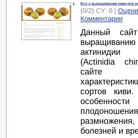
Все о выращивании киви или а
1.
(0/2) CY: 0 |
Оцени
Комментарии
Данный сайт
выращиванию
актинидии 
(Actinidia сh
сайте
характеристи
сортов киви.
особенност
плодоношени
размножения,
болезней и вр