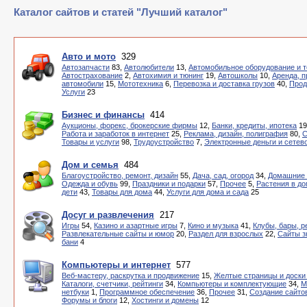
Каталог сайтов и статей "Лучший каталог"
Авто и мото
329
Автозапчасти
83,
Автолюбители
13,
Автомобильное оборудование и т
Автострахование
2,
Автохимия и тюнинг
19,
Автошколы
10,
Аренда, п
автомобили
15,
Мототехника
6,
Перевозка и доставка грузов
40,
Прод
Услуги
23
Бизнес и финансы
414
Аукционы, форекс, брокерские фирмы
12,
Банки, кредиты, ипотека
19
Работа и заработок в интернет
25,
Реклама, дизайн, полиграфия
80,
С
Товары и услуги
98,
Трудоустройство
7,
Электронные деньги и сетев
Дом и семья
484
Благоустройство, ремонт, дизайн
55,
Дача, сад, огород
34,
Домашние 
Одежда и обувь
99,
Праздники и подарки
57,
Прочее
5,
Растения в д
дети
43,
Товары для дома
44,
Услуги для дома и сада
25
Досуг и развлечения
217
Игры
54,
Казино и азартные игры
7,
Кино и музыка
41,
Клубы, бары, р
Развлекательные сайты и юмор
20,
Раздел для взрослых
22,
Сайты з
бани
4
Компьютеры и интернет
577
Веб-мастеру, раскрутка и продвижение
15,
Желтые страницы и доски
Каталоги, счетчики, рейтинги
34,
Компьютеры и комплектующие
34,
М
нетбуки
1,
Программное обеспечение
36,
Прочее
31,
Создание сайто
Форумы и блоги
12,
Хостинги и домены
12