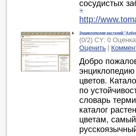
сосудистых за
http://www.toma
Энциклопедия растений "Азбук
4.
(0/2) CY: 0 Оценк
Оценить
|
Коммен
Добро пожалов
энциклопедию
цветов. Катал
по устойчивост
словарь терми
каталог расте
цветам, самы
русскоязычный