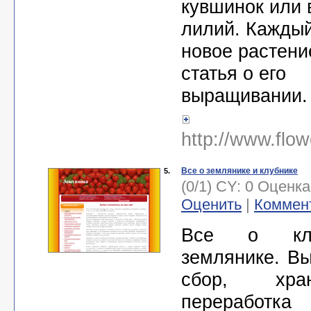
кувшинок или 
лилий. Кажды
новое растени
статья о его
выращивании.
http://www.flo
Все о землянике и клубнике
5.
(0/1) CY: 0 Оценк
Оценить
|
Коммен
Все о кл
землянике. В
сбор, хр
переработ