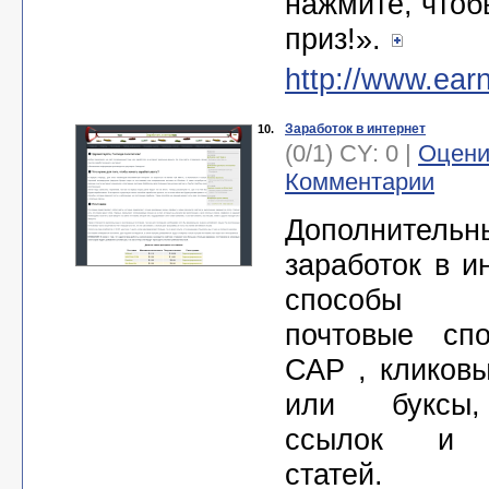
нажмите, чтоб
приз!».
http://www.earn
Заработок в интернет
10.
(0/1) CY: 0 |
Оцени
Комментарии
Дополнительн
заработок в и
способы з
почтовые сп
САР , кликов
или буксы
ссылок и 
статей.