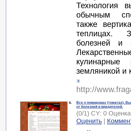
Технология в
обычным сп
также вертик
теплицах. 
болезней и в
Лекарств
кулинарные 
земляникой и 
http://www.frag
Все о помидорах (томатах). В
6.
от болезней и вредителей.
(0/1) CY: 0 Оценк
Оценить
|
Коммен