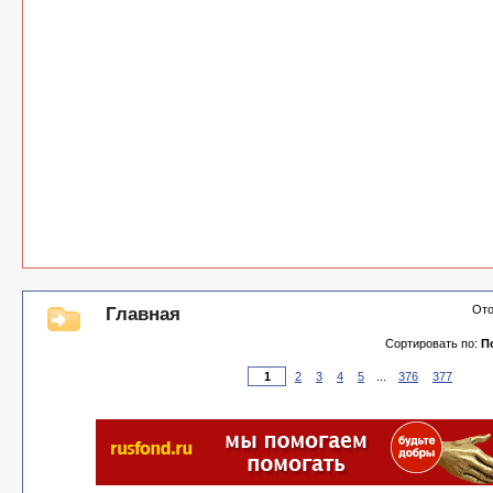
Ото
Главная
Сортировать по:
П
2
3
4
5
...
376
377