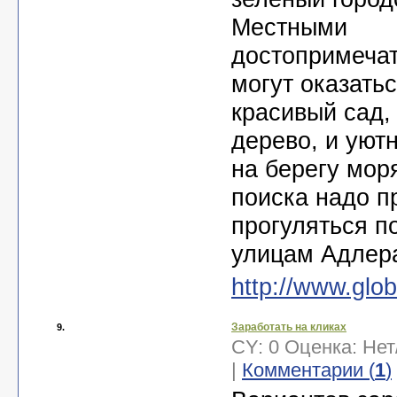
Местными
достопримеча
могут оказатьс
красивый сад,
дерево, и уют
на берегу мор
поиска надо п
прогуляться п
улицам Адлер
http://www.glob
Заработать на кликах
9.
CY: 0 Оценка:
Нет
|
Комментарии (
1
)