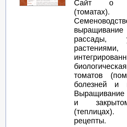
Сайт о п
(томатах).
Семеноводств
выращивание
рассады,
растениями,
интегриро
биологическ
томатов (пом
болезней и в
Выращивание 
и закрыто
(теплицах). 
рецепты.