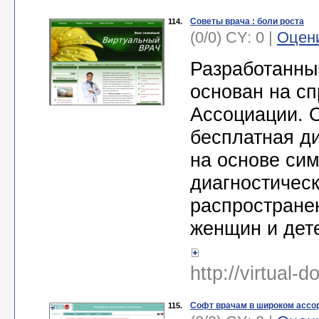
Советы врача : боли роста
114.
(0/0) CY: 0 |
Оцен
Разработанны
основан на с
Ассоциации. 
бесплатная ди
на основе сим
диагностическ
распростране
женщин и дет
http://virtual-d
Софт врачам в широком ассо
115.