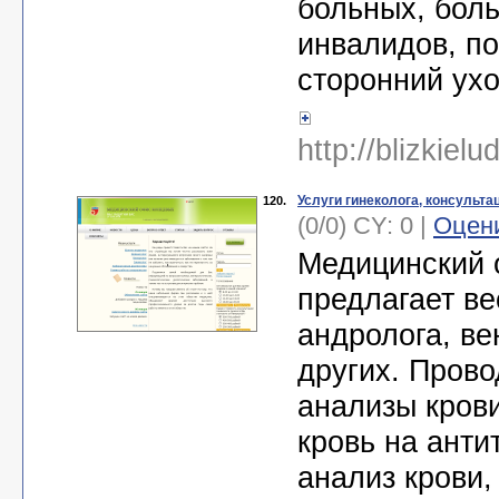
больных, боль
инвалидов, по
сторонний ухо
http://blizkielu
Услуги гинеколога, консульта
120.
(0/0) CY: 0 |
Оцен
Медицинский 
предлагает ве
андролога, ве
других. Пров
анализы крови
кровь на анти
анализ крови,