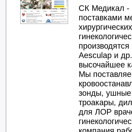
СК Медикал -
поставками ме
хирургических
гинекологичес
производятся 
Aesculap и др
высочайшее к
Мы поставляе
кровоостанав
зонды, ушные
троакары, дил
для ЛОР враче
гинекологиче
компания раб