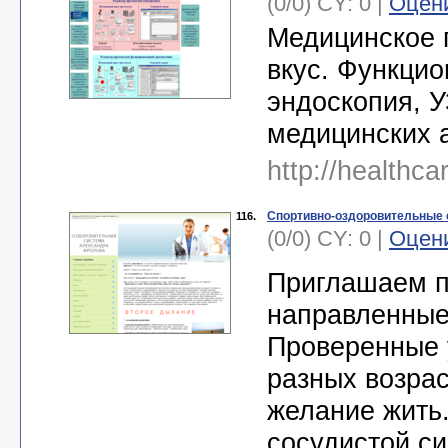
(0/0) CY: 0 |
Оцен
Медицинское 
вкус. Функцио
эндоскопия, У
медицинских 
http://healthca
Спортивно-оздоровительные с
116.
(0/0) CY: 0 |
Оцен
Приглашаем п
направленные
Проверенные 
разных возрас
желание жить
сосудистой с