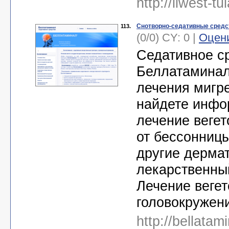
http://liwest-tu
Снотворно-седативные средс
113.
(0/0) CY: 0 |
Оцен
Седативное с
Беллатаминал
лечения мигр
найдете инфо
лечение вегет
от бессонниц
другие дерма
лекарственны
Лечение вегет
головокружени
http://bellatam