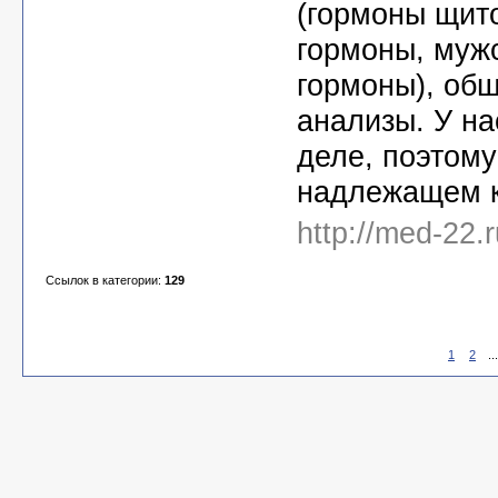
(гормоны щит
гормоны, муж
гормоны), об
анализы. У н
деле, поэтом
надлежащем к
http://med-22.
Ссылок в категории:
129
1
2
..